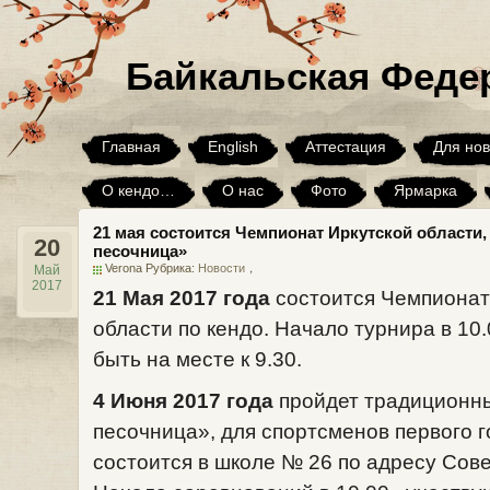
Байкальская Феде
Главная
English
Аттестация
Для нов
О кендо…
О нас
Фото
Ярмарка
21 мая состоится Чемпионат Иркутской области,
Юмор
Я хочу, но…
Архив
20
песочница»
Verona Рубрика:
Новости
，
Май
2017
21 Мая 2017 года
состоится Чемпионат
области по кендо. Начало турнира в 1
быть на месте к 9.30.
4 Июня 2017 года
пройдет традиционны
песочница», для спортсменов первого г
состоится в школе № 26 по адресу Советс