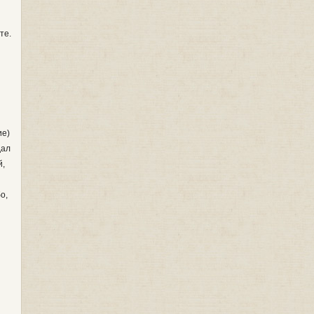
те.
ие)
дал
й,
о,