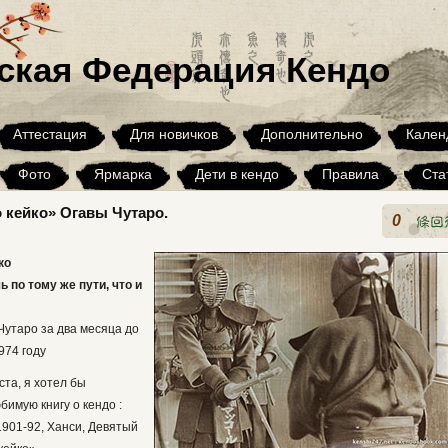
ская Федерация Кендо
Аттестация
Для новичков
Дополнительно
Кален
Фото
Ярмарка
Дети в кендо
Правила
Ста
 кейко» Огавы Чутаро.
Архив
0
ко
 по тому же пути, что и
утаро за два месяца до
974 году
ста, я хотел бы
имую книгу о кендо :
1901-92, Ханси, Девятый