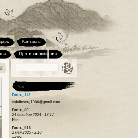
Гость_411
12 марта 2023 - 10:11
Здравствуйте. Набор новичков во
взрослую группу будет только в
сентябре?
Сергей
дарь
Контакты
17 июля 2023 - 16:51
Здравствуйте! Зовут меня Сергей, я
тьи
представляю рекламную компанию,
Противопоказания
которая существует уже достаточно
давно. Нам приглянулся ваш сайт.
Возможна ли его покупка?
Интересует только лишь сайт с
доменным именем, без бизнеса,
Чат
Сергей
Гость_113
17 июля 2023 - 16:51
vatutinserg1986@gmail.com
Гость_89
24 декабря 2024 - 18:17
Йкип
Гость_916
2 мая 2025 - 2:10
шОКц