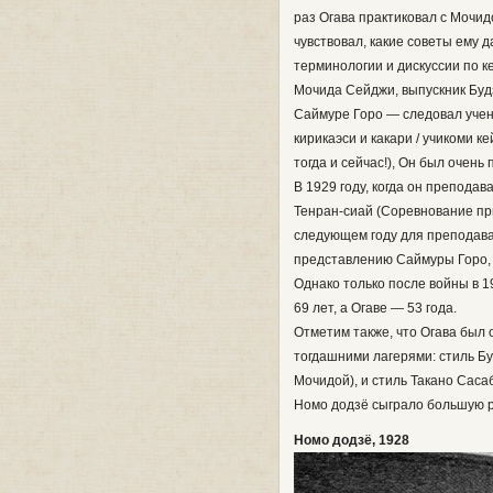
раз Огава практиковал с Мочид
чувствовал, какие советы ему д
терминологии и дискуссии по к
Мочида Сейджи, выпускник Буд
Саймуре Горо — следовал учен
кирикаэси и какари / учикоми 
тогда и сейчас!), Он был очен
В 1929 году, когда он преподав
Тенран-сиай (Соревнование пр
следующем году для преподаван
представлению Саймуры Горо, 
Однако только после войны в 1
69 лет, а Огаве — 53 года.
Отметим также, что Огава был
тогдашними лагерями: стиль Бу
Мочидой), и стиль Такано Саса
Номо додзё сыграло большую р
Номо додзё, 1928