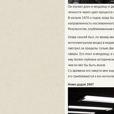
Он изучал дзен и кендзюцу и д
личности через цикл процесса 
В начале 1970-х годов, когда
направленность послевоенного
Результатом, опубликованным в
Огава сенсей был, по моему м
интеллектуалом кендо) в недавн
смотрел за пределы только физ
сферы. Его опыт в кендзюцу, а
ему более глубокое историческ
чем он мог бы быть иначе.
Со времени его смерти мне еще
кто приближается к его интелл
Номо додзё 2007