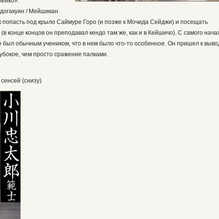
кейко».
идогакуин / Мейшикан
к попасть под крыло Саймуре Горо (и позже к Мочида Сейджи) и посещать
(в конце концов он преподавал кендо там же, как и в Кейшичо). С самого нача
не был обычным учеником, что в нем было что-то особенное. Он пришел к выво
лубокое, чем просто сражение палками.
 сенсей (снизу)