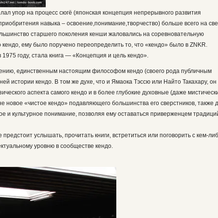
елал упор на процесс сюгё (японская концепция непрерывного развития
приобритения навыка – освоение,понимание,творчество) больше всего на све
 большинство старшего поколения кенши жаловались на соревновательную
 кендо, ему было поручено переопределить то, что «кендо» было в ZNKR.
 1975 году, стала книга — «Концепция и цель кендо».
нению, единственным настоящим философом кендо (своего рода публичным
ей истории кендо. В том же духе, что и Ямаока Тэссю или Найто Такахару, он
ического аспекта самого кендо и в более глубокие духовные (даже мистическ
 не новое «чистое кендо» подавляющего большинства его сверстников, также 
ое и культурное понимание, позволяя ему оставаться приверженцем традици
 предстоит услышать, прочитать книги, встретиться или поговорить с кем-либ
ектуальному уровню в сообществе кендо.