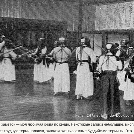
а заметок — моя любимая книга по кендо. Некоторые записи небольшие, мног
т трудную терминологию, включая очень сложные буддийские термины. Это