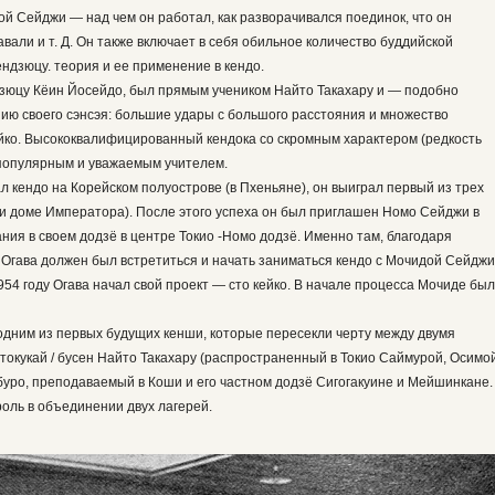
ой Сейджи — над чем он работал, как разворачивался поединок, что он
авали и т. Д. Он также включает в себя обильное количество буддийской
ендзюцу. теория и ее применение в кендо.
зюцу Кёин Йосейдо, был прямым учеником Найто Такахару и — подобно
ию своего сэнсэя: большие удары с большого расстояния и множество
кейко. Высококвалифицированный кендока со скромным характером (редкость
ь популярным и уважаемым учителем.
ал кендо на Корейском полуострове (в Пхеньяне), он выиграл первый из трех
и доме Императора). После этого успеха он был приглашен Номо Сейджи в
ия в своем додзё в центре Токио -Номо додзё. Именно там, благодаря
Огава должен был встретиться и начать заниматься кендо с Мочидой Сейджи
954 году Огава начал свой проект — сто кейко. В начале процесса Мочиде бы
 одним из первых будущих кенши, которые пересекли черту между двумя
токукай / бусен Найто Такахару (распространенный в Токио Саймурой, Осимо
буро, преподаваемый в Коши и его частном додзё Сигогакуине и Мейшинкане.
оль в объединении двух лагерей.