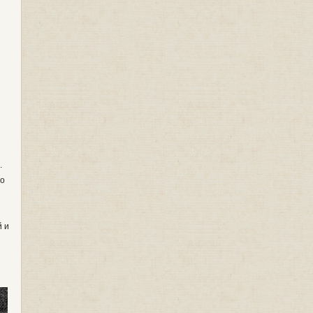
.
ло
й и