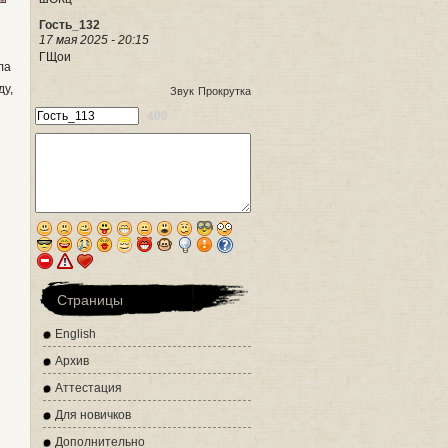
Гость_132
17 мая 2025 - 20:15
ГЩои
ла
ду,
Звук
Прокрутка
400
Страницы
English
Архив
Аттестация
Для новичков
Дополнительно