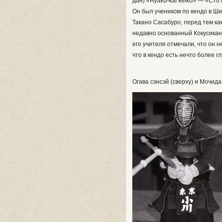
дан) «Hyaku-kai keiko» — «Cто 
Он был учеником по кендо в Ш
Такано Сасабуро, перед тем ка
недавно основанный Кокусикан 
его учителя отмечали, что он 
что в кендо есть нечто более г
Огава сэнсэй (сверху) и Мочида