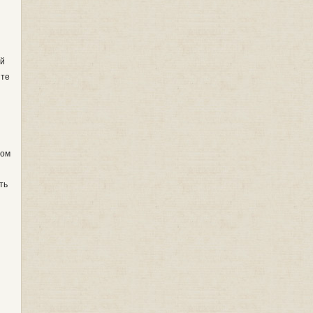
ой
йте
вом
ть