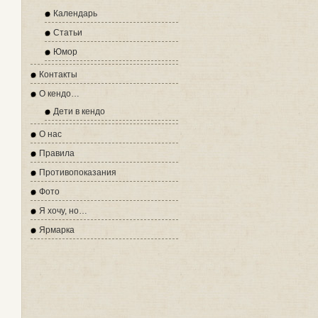
Календарь
Статьи
Юмор
Контакты
О кендо…
Дети в кендо
О нас
Правила
Противопоказания
Фото
Я хочу, но…
Ярмарка