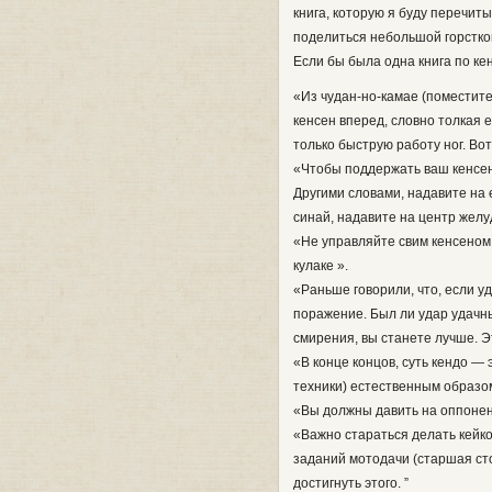
книга, которую я буду перечиты
поделиться небольшой горстко
Если бы была одна книга по ке
«Из чудан-но-камае (поместите 
кенсен вперед, словно толкая е
только быструю работу ног. Вот
«Чтобы поддержать ваш кенсен,
Другими словами, надавите на е
синай, надавите на центр желу
«Не управляйте свим кенсеном 
кулаке ».
«Раньше говорили, что, если у
поражение. Был ли удар удачны
смирения, вы станете лучше. 
«В конце концов, суть кендо — 
техники) естественным образом
«Вы должны давить на оппонен
«Важно стараться делать кейко
заданий мотодачи (старшая сто
достигнуть этого. ”