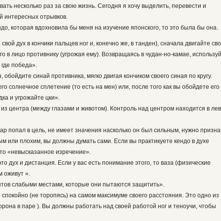
вать несколько раз за свою жизнь. Сегодня я хочу выделить, перевести и
й интересных отрывков.
ндо, которая вдохновила бы меня на изучение японского, то это была бы она.
свой дух в кончики пальцев ног и, конечно же, в танден), сначала двигайте св
го в лицо противнику (угрожая ему). Возвращаясь в чудан-но-камае, использу
 где победа».
 обойдите синай противника, мягко двигая кончиком своего синая по кругу.
го солнечное сплетение (то есть на мен) или, после того как вы обойдете его
дка и угрожайте цки».
из центра (между глазами и животом). Контроль над центром находится в ле
дар попал в цель, не имеет значения насколько он был сильным, нужно призна
м или плохим, вы должны думать сами. Если вы практикуете кендо в духе
Это «невысказанное изречение».
это дух и дистанция. Если у вас есть понимание этого, то ваза (физические
 оживут ».
тов слабыми местами, которые они пытаются защитить».
 спокойно (не торопясь) на самом максимуме своего расстояния. Это одно из
рона в паре ). Вы должны работать над своей работой ног и теноучи, чтобы