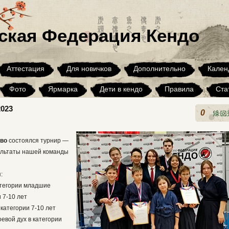
ская Федерация Кендо
Аттестация
Для новичков
Дополнительно
Кален
Фото
Ярмарка
Дети в кендо
Правила
Ста
2023
Архив
0
ово
состоялся турнир —
ультаты нашей команды
:
атегории младшие
и 7-10 лет
категории 7-10 лет
евой дух в категории