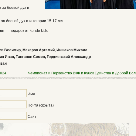
 за боевой дух в
за боевой дух в категории 15-17 лет
мен
— подарок от kendo kids
ов Велимир, Макаров Артемий, Иншаков Михаил
н Иван, Танганов Семен, Гордиевский Александр
ван
2024
Чемпионат и Первенство ВФК и Кубок Единства и Доброй Вол
Имя
Почта (скрыта)
Сайт