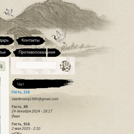
Гость_411
12 марта 2023 - 10:11
Здравствуйте. Набор новичков во
взрослую группу будет только в
сентябре?
Сергей
дарь
Контакты
17 июля 2023 - 16:51
Здравствуйте! Зовут меня Сергей, я
тьи
представляю рекламную компанию,
Противопоказания
которая существует уже достаточно
давно. Нам приглянулся ваш сайт.
Возможна ли его покупка?
Интересует только лишь сайт с
доменным именем, без бизнеса,
Чат
Сергей
Гость_216
17 июля 2023 - 16:51
vatutinserg1986@gmail.com
Гость_89
24 декабря 2024 - 18:17
Йкип
Гость_916
2 мая 2025 - 2:10
шОКц