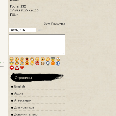
Гость_132
17 мая 2025 - 20:15
ГЩои
Звук
Прокрутка
400
и
»
Страницы
English
Архив
Аттестация
Для новичков
Дополнительно