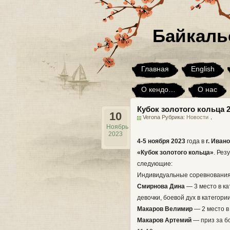
Байкаль
Главная
English
О кендо…
О нас
Кубок золотого кольца 
Юмор
Я хочу, но…
10
Verona Рубрика:
Новости
，
Ноябрь
2023
4-5 ноября 2023
года в
г. Иван
«Кубок золотого кольца»
. Рез
следующие:
Индивидуальные соревнования
Смирнова Дина
— 3 место в к
девочки, боевой дух в категори
Макаров Велимир
— 2 место в 
Макаров Артемий
— приз за бо