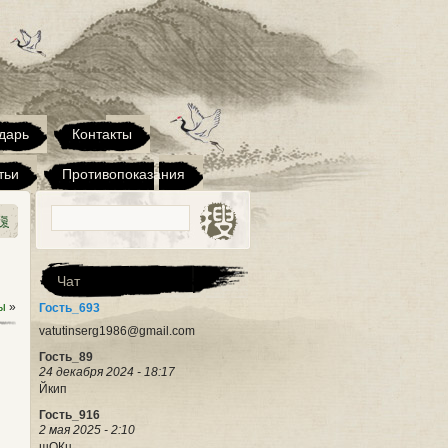
Гость_411
12 марта 2023 - 10:11
Здравствуйте. Набор новичков во
взрослую группу будет только в
сентябре?
Сергей
дарь
Контакты
17 июля 2023 - 16:51
Здравствуйте! Зовут меня Сергей, я
тьи
представляю рекламную компанию,
Противопоказания
которая существует уже достаточно
давно. Нам приглянулся ваш сайт.
Возможна ли его покупка?
Интересует только лишь сайт с
доменным именем, без бизнеса,
Чат
Сергей
ы
»
Гость_693
17 июля 2023 - 16:51
vatutinserg1986@gmail.com
Гость_89
24 декабря 2024 - 18:17
Йкип
Гость_916
2 мая 2025 - 2:10
шОКц