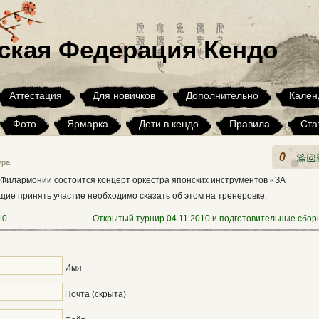
ская Федерация Кендо
Аттестация
Для новичков
Дополнительно
Кален
Фото
Ярмарка
Дети в кендо
Правила
Ста
Архив
0
ура
 Филармонии состоится концерт оркестра японских инструментов «ЗА
принять участие необходимо сказать об этом на тренеровке.
10
Открытый турнир 04.11.2010 и подготовительные сбор
Имя
Почта (скрыта)