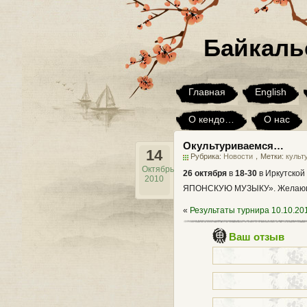
Байкаль
Главная
English
О кендо…
О нас
Окультуриваемся…
Юмор
Я хочу, но…
14
Рубрика:
Новости
，Метки:
культ
Октябрь
26 октября
в
18-30
в Иркутской
2010
ЯПОНСКУЮ МУЗЫКУ». Желающие 
«
Результаты турнира 10.10.20
Ваш отзыв