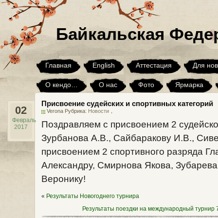
Байкальская Феде
Главная
English
Аттестация
Для нов
О кендо…
О нас
Фото
Ярмарка
Присвоение судейских и спортивных категорий
Юмор
Я хочу, но…
Архив
02
Verona Рубрика:
Новости
，
Февраль
Поздравляем с присвоением 2 судейской
2017
Зурбанова А.В., Сайбаракову И.В., Сиве
присвоением 2 спортивного разряда Гл
Александру, Смирнова Якова, Зубарева
Веронику!
«
Результаты Новогоднего турнира
Результаты поездки на международный турнир 7