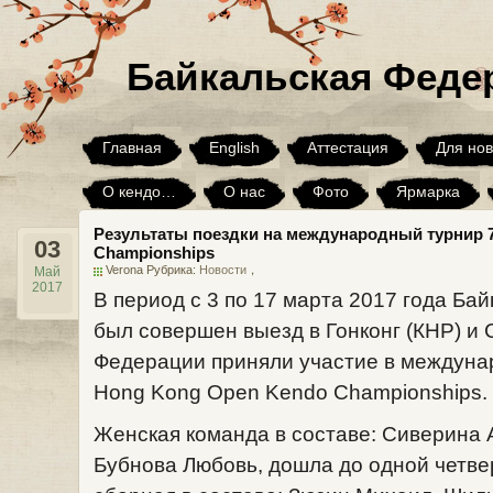
Байкальская Феде
Главная
English
Аттестация
Для нов
О кендо…
О нас
Фото
Ярмарка
Результаты поездки на международный турнир 7
Юмор
Я хочу, но…
Архив
03
Championships
Verona Рубрика:
Новости
，
Май
2017
В период с 3 по 17 марта 2017 года Ба
был совершен выезд в Гонконг (КНР) и 
Федерации приняли участие в междунар
Hong Kong Open Kendo Championships.
Женская команда в составе: Сиверина 
Бубнова Любовь, дошла до одной четве