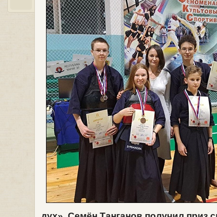
дух»
,
Семён Танганов
получил приз 