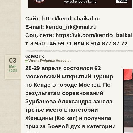
Сайт: http://kendo-baikal.ru
E-mail: kendo_irk@mail.ru
Соц. сети: https://vk.com/kendo_baikal
т. 8 950 146 59 71 или 8 914 877 87 72
62 МОТК
03
Verona Рубрика:
Новости
.
Май
28-29 апреля
состоялся 62
2024
Московский Открытый Турнир
по Кендо
в городе
Москва
. По
результатам соревнований
Зурбанова Александра
заняла
третье место в категории
Женщины (Кю кап)
и получила
приз за
Боевой дух в категории