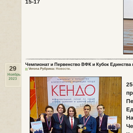
15-17
Чемпионат и Первенство ВФК и Кубок Единства
29
Verona Рубрика:
Новости
.
Ноябрь
2023
25
п
Пе
Ед
На
Че