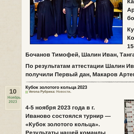
Ка
А
бо
Ку
Ко
15
Бочанов Тимофей, Шалин Иван, Танг
По результатам аттестации
Шалин Ив
получили Первый дан,
Макаров Арте
Кубок золотого кольца 2023
10
Verona Рубрика:
Новости
.
Ноябрь
2023
4-5 ноября 2023
года в
г.
Иваново
состоялся турнир —
«Кубок золотого кольца»
.
Результаты нашей команды