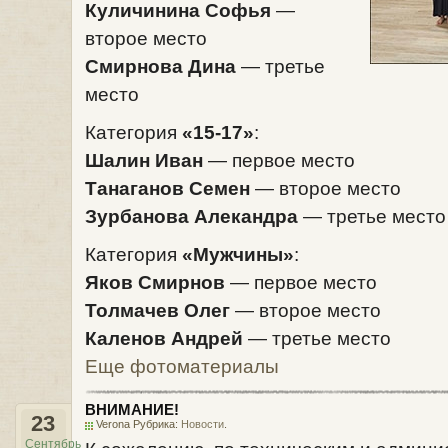
Куличинина Софья
—
второе место
Смирнова Дина
— третье
место
Категория
«15-17»
:
Шалин Иван
— первое место
Танаганов Семен
— второе место
Зурбанова Алекандра
— третье место
Категория
«Мужчины»
:
Яков Смирнов
— первое место
Толмачев Олег
— второе место
Каленов Андрей
— третье место
Еще фотоматериалы
ВНИМАНИЕ!
23
Verona Рубрика:
Новости
.
Сентябрь