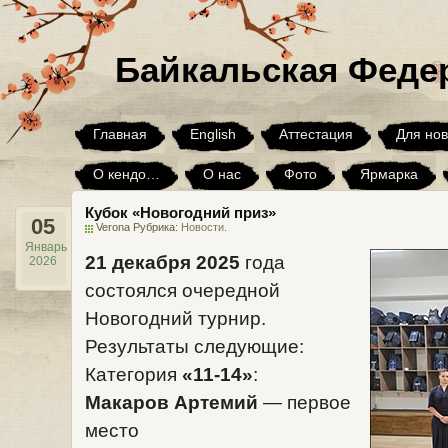
Байкальская Феде
Главная
English
Аттестация
Для нов
О кендо…
О нас
Фото
Ярмарка
Кубок «Новогодний приз»
Юмор
Я хочу, но…
Архив
05
Verona Рубрика:
Новости
.
Январь
21 декабря 2025
года
2026
состоялся очередной
Новогодний турнир.
Результаты следующие:
Категория
«11-14»
:
Макаров Артемий
— первое
место