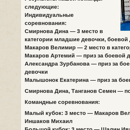
следующие:
Индивидуальные
соревнования:
Смирнова Дина
— 3 место в
категории младшие девочки, боевой д
Макаров Велимир
— 2 место в катего
Макаров Артемий
— приз за боевой д
Александра Зурбанова
— приз за бое
девочки
Малышонок Екатерина
— приз за боев
Смирнова Дина, Танганов Семен
— по
Командные соревнования:
Малый кубок: 3 место —
Макаров Вел
Иншаков Михаил
Большой кубок: 3 место —
Шалин Ива