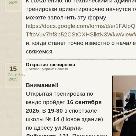
К сожалению, по техническим и админ
2025
тренировки ориентировочно начнутся то
можете заполнить эту форму
https://docs.google.com/forms/d/e/1F
TftbVuv7hf3p52CStOXHSlktN3Wkw/viewf
и, когда станет точно известно о начал
свяжемся.
Открытая тренировка
15
Verona Рубрика:
Новости
.
Сентябрь
2025
Внимание!!
Открытая тренировка по
кендо пройдет
16 сентября
2025
. В
19-30
в спортзале
школы № 14 (Новое здание)
по адресу
ул.Карла-